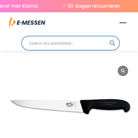
Skip
raf met Klarna
✓ 30 dagen retourneren
to
Men
content