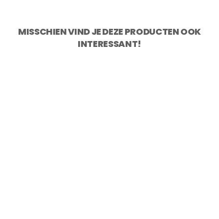
MISSCHIEN VIND JE DEZE PRODUCTEN OOK
INTERESSANT!
KOTAI Pakka Damascus Broodmes 20