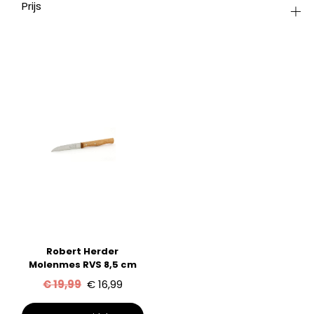
Prijs
Robert Herder
Molenmes RVS 8,5 cm
Oorspronkelijke
Huidige
€
19,99
€
16,99
prijs
prijs