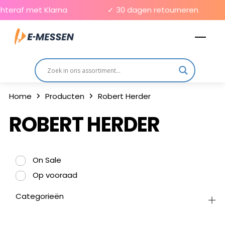
Skip
hteraf met Klarna
✓ 30 dagen retourneren
to
Men
content
Home
Producten
Robert Herder
ROBERT HERDER
On Sale
Op vooraad
Categorieën