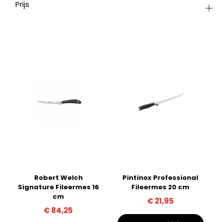
Prijs
Robert Welch
Pintinox Professional
Signature Fileermes 16
Fileermes 20 cm
cm
€
21,95
€
84,25