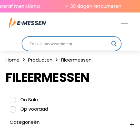
Skip
teraf met Klarna
✓ 30 dagen retourneren
to
Men
content
Home
Producten
Fileermessen
FILEERMESSEN
On Sale
Op vooraad
Categorieën