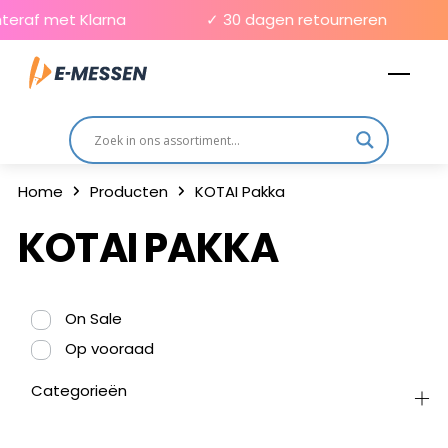
Skip
teraf met Klarna
✓ 30 dagen retourneren
to
Men
content
Home
Producten
KOTAI Pakka
KOTAI PAKKA
On Sale
Op vooraad
Categorieën