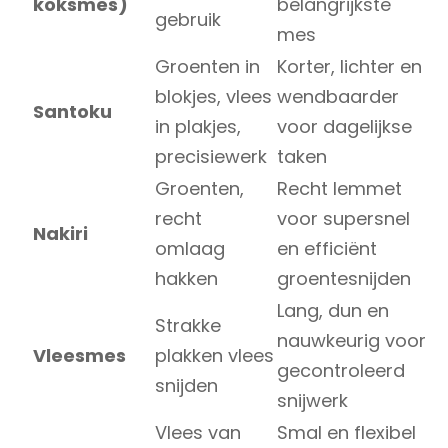
koksmes)
belangrijkste
gebruik
mes
Groenten in
Korter, lichter en
blokjes, vlees
wendbaarder
Santoku
in plakjes,
voor dagelijkse
precisiewerk
taken
Groenten,
Recht lemmet
recht
voor supersnel
Nakiri
omlaag
en efficiënt
hakken
groente­snijden
Lang, dun en
Strakke
nauwkeurig voor
Vleesmes
plakken vlees
gecontroleerd
snijden
snijwerk
Vlees van
Smal en flexibel