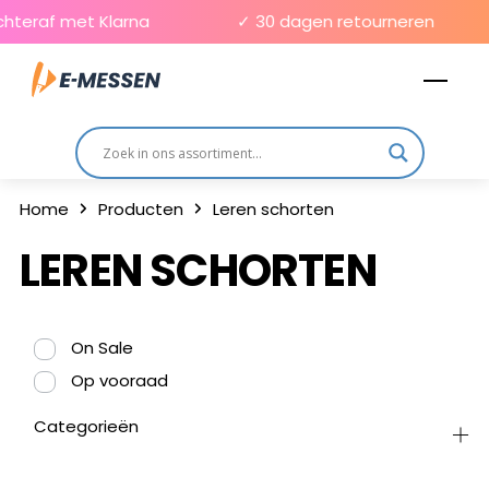
Skip
chteraf met Klarna
✓ 30 dagen retourneren
to
Men
content
Home
Producten
Leren schorten
LEREN SCHORTEN
On Sale
Op vooraad
Categorieën