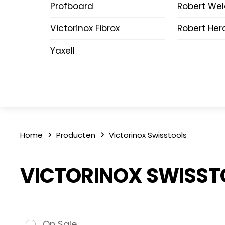
Profboard
Robert We
Victorinox Fibrox
Robert Her
Yaxell
Home
Producten
Victorinox Swisstools
VICTORINOX SWISST
On Sale