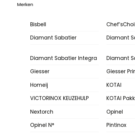
Merken
Bisbell
Chef’sCho
Diamant Sabatier
Diamant Sa
Diamant Sabatier Integra
Diamant Sa
Giesser
Giesser Pr
Homeij
KOTAI
VICTORINOX KEUZEHULP
KOTAI Pak
Nextorch
Opinel
Opinel N°
Pintinox