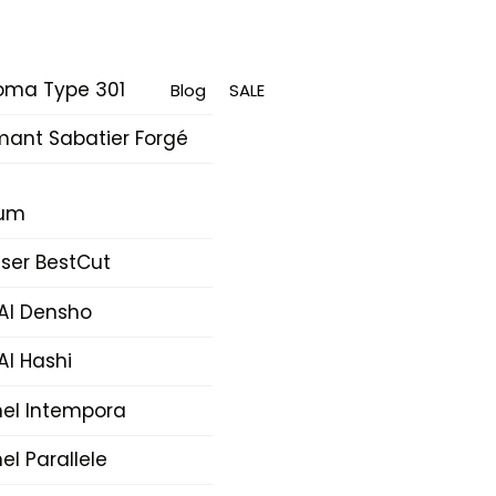
oma Type 301
Blog
SALE
mant Sabatier Forgé
rum
ser BestCut
AI Densho
AI Hashi
nel Intempora
el Parallele