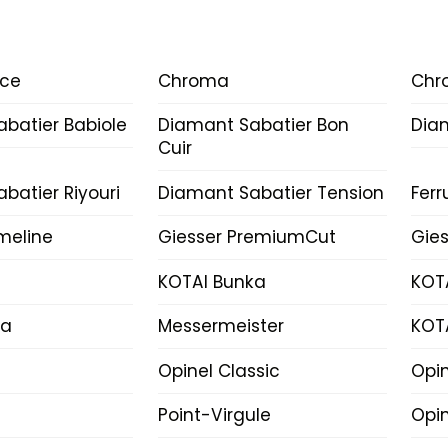
ice
Chroma
Chr
batier Babiole
Diamant Sabatier Bon
Dia
Cuir
batier Riyouri
Diamant Sabatier Tension
Fer
imeline
Giesser PremiumCut
Gies
KOTAI Bunka
KOT
ka
Messermeister
KOT
Opinel Classic
Opi
Point-Virgule
Opin