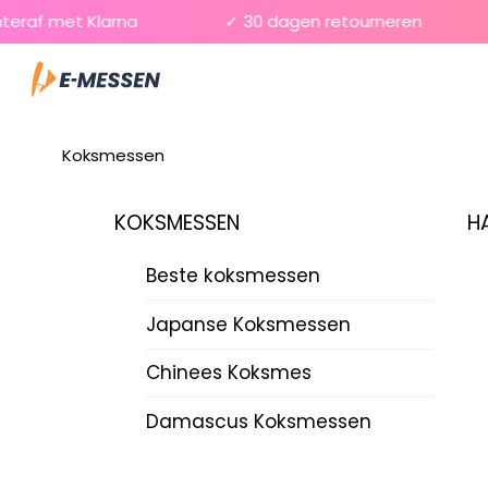
Skip
raf met Klarna
✓ 30 dagen retourneren
to
Menu
content
Koksmessen
KOKSMESSEN
H
Beste koksmessen
Japanse Koksmessen
Chinees Koksmes
Damascus Koksmessen