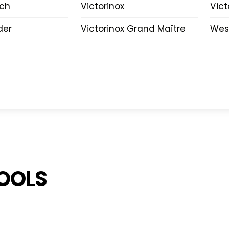
lch
Victorinox
Vict
der
Victorinox Grand Maître
Wes
OOLS