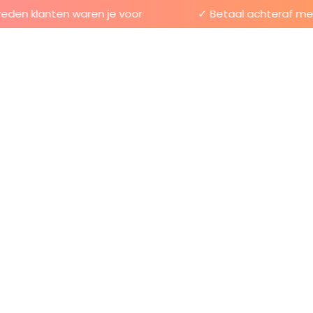
en klanten waren je voor
✓ Betaal achteraf met K