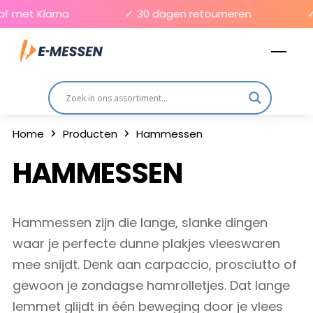
Skip
 met Klarna
✓ 30 dagen retourneren
✓ G
to
Men
content
Home
Producten
Hammessen
HAMMESSEN
Hammessen zijn die lange, slanke dingen
waar je perfecte dunne plakjes vleeswaren
mee snijdt. Denk aan carpaccio, prosciutto of
gewoon je zondagse hamrolletjes. Dat lange
lemmet glijdt in één beweging door je vlees