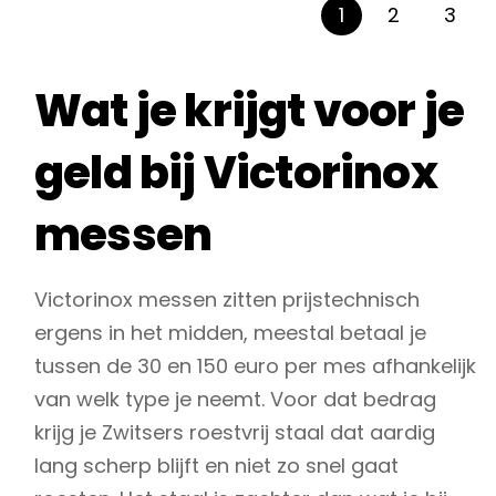
meerdere
meerdere
1
2
3
variaties.
variaties.
Deze
Deze
Wat je krijgt voor je
optie
optie
kan
kan
geld bij Victorinox
gekozen
gekozen
worden
worden
messen
op
op
de
de
Victorinox messen zitten prijstechnisch
productpagina
productpagina
ergens in het midden, meestal betaal je
tussen de 30 en 150 euro per mes afhankelijk
van welk type je neemt. Voor dat bedrag
krijg je Zwitsers roestvrij staal dat aardig
lang scherp blijft en niet zo snel gaat