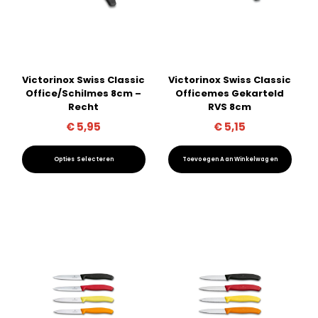
Victorinox Swiss Classic
Victorinox Swiss Classic
Office/Schilmes 8cm –
Officemes Gekarteld
Recht
RVS 8cm
€
5,95
€
5,15
Opties Selecteren
Toevoegen Aan Winkelwagen
Dit
product
heeft
meerdere
variaties.
Deze
optie