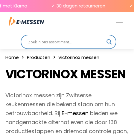
Skip
et Klarna
✓ 30 dagen retourneren
✓ Gr
to
Men
content
Home
Producten
Victorinox messen
VICTORINOX MESSEN
Victorinox messen zijn Zwitserse
keukenmessen die bekend staan om hun
betrouwbaarheid. Bij
E-messen
bieden we
handgemaakte alternatieven die door 138
productiestappen en driemaal controle gaan,