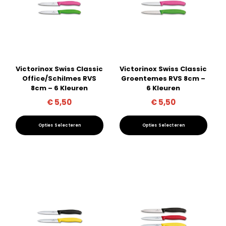
kan
gekozen
worden
op
Victorinox Swiss Classic
Victorinox Swiss Classic
de
Office/Schilmes RVS
Groentemes RVS 8cm –
productpagina
8cm – 6 Kleuren
6 Kleuren
€
5,50
€
5,50
Opties Selecteren
Opties Selecteren
Dit
Dit
product
product
heeft
heeft
meerdere
meerdere
variaties.
variaties.
Deze
Deze