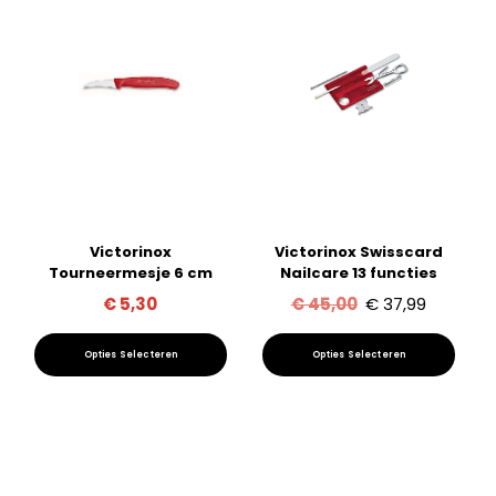
Deze
optie
kan
gekozen
worden
op
de
productpagina
Victorinox
Victorinox Swisscard
Tourneermesje 6 cm
Nailcare 13 functies
Oorspronkelij
Huidige
€
5,30
€
45,00
€
37,99
prijs
prijs
Opties Selecteren
Opties Selecteren
was:
is:
Dit
Dit
€ 45,00.
€ 37,99.
product
product
heeft
heeft
meerdere
meerdere