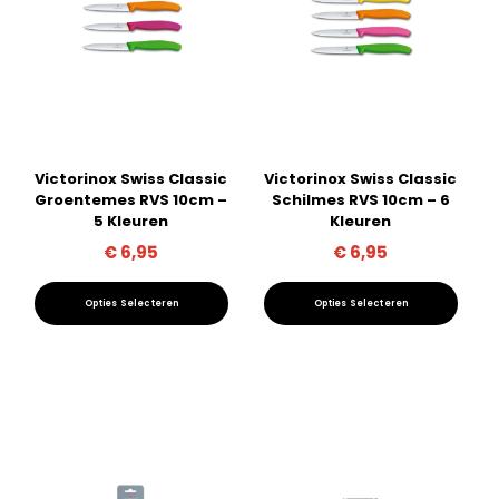
optie
optie
kan
kan
gekozen
gekozen
worden
worden
op
op
Victorinox Swiss Classic
Victorinox Swiss Classic
de
de
Groentemes RVS 10cm –
Schilmes RVS 10cm – 6
productpagina
productpagina
5 Kleuren
Kleuren
€
6,95
€
6,95
Opties Selecteren
Opties Selecteren
Dit
Dit
product
product
heeft
heeft
meerdere
meerdere
variaties.
variaties.