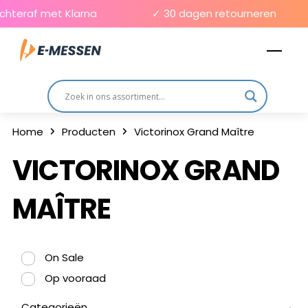
Skip
chteraf met Klarna
✓ 30 dagen retourneren
to
Men
content
Home
Producten
Victorinox Grand Maître
VICTORINOX GRAND
MAÎTRE
On Sale
Op vooraad
Categorieën