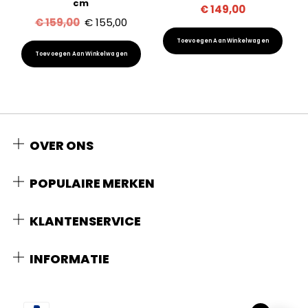
cm
€
149,00
Oorspronkelijke
Huidige
€
159,00
€
155,00
prijs
prijs
Toevoegen Aan Winkelwagen
Toevoegen Aan Winkelwagen
was:
is:
€ 159,00.
€ 155,00.
OVER ONS
POPULAIRE MERKEN
KLANTENSERVICE
INFORMATIE