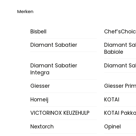
Merken
Bisbell
Chef’sChoi
Diamant Sabatier
Diamant Sa
Babiole
Diamant Sabatier
Diamant Sab
Integra
Giesser
Giesser Prim
Homeij
KOTAI
VICTORINOX KEUZEHULP
KOTAI Pakk
Nextorch
Opinel