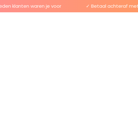
n klanten waren je voor
✓ Betaal achteraf met Kl