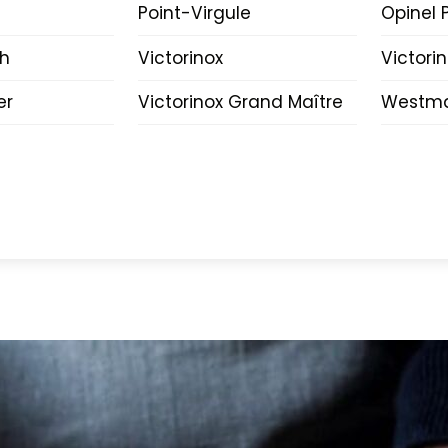
Point-Virgule
Opinel P
ch
Victorinox
Victori
er
Victorinox Grand Maître
Westma