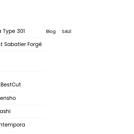
 Type 301
Blog
SALE
 Sabatier Forgé
 BestCut
Densho
ashi
Intempora