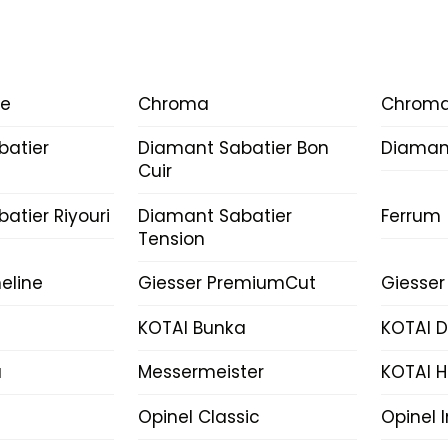
ce
Chroma
Chroma
batier
Diamant Sabatier Bon
Diamant
Cuir
atier Riyouri
Diamant Sabatier
Ferrum
Tension
eline
Giesser PremiumCut
Giesser
KOTAI Bunka
KOTAI 
a
Messermeister
KOTAI H
Opinel Classic
Opinel 