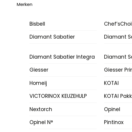
Merken
Bisbell
Chef’sCho
Diamant Sabatier
Diamant Sa
Diamant Sabatier Integra
Diamant Sa
Giesser
Giesser Pr
Homeij
KOTAI
VICTORINOX KEUZEHULP
KOTAI Pak
Nextorch
Opinel
Opinel N°
Pintinox