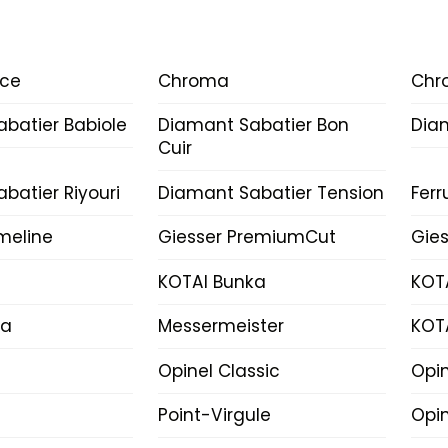
ice
Chroma
Chr
batier Babiole
Diamant Sabatier Bon
Dia
Cuir
batier Riyouri
Diamant Sabatier Tension
Fer
imeline
Giesser PremiumCut
Gies
KOTAI Bunka
KOT
ka
Messermeister
KOT
Opinel Classic
Opi
Point-Virgule
Opin