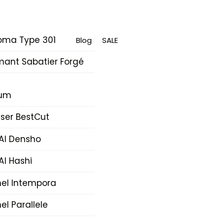
oma Type 301
Blog
SALE
mant Sabatier Forgé
rum
ser BestCut
AI Densho
AI Hashi
nel Intempora
el Parallele