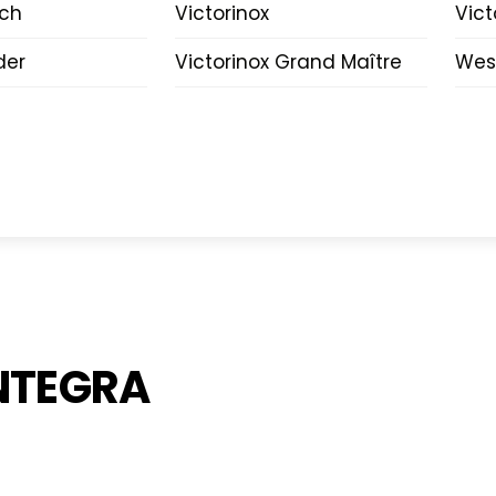
lch
Victorinox
Vict
der
Victorinox Grand Maître
Wes
NTEGRA