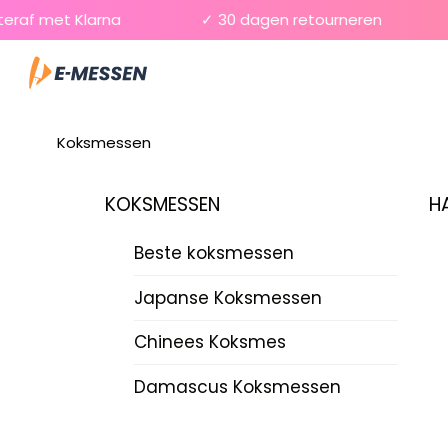
Skip
af met Klarna
✓ 30 dagen retourneren
✓
to
Menu
content
Koksmessen
KOKSMESSEN
H
Beste koksmessen
Japanse Koksmessen
Chinees Koksmes
Damascus Koksmessen