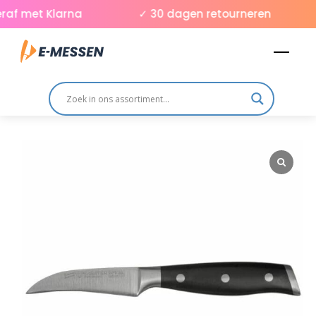
Skip
af met Klarna
✓ 30 dagen retourneren
to
Men
content