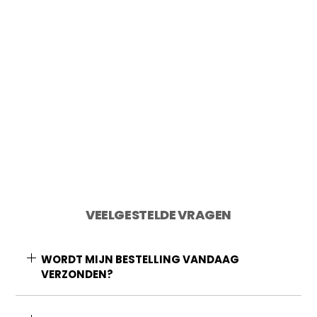
2 op voorraad
Toevoegen aan winkelwagen
VEELGESTELDE VRAGEN
WORDT MIJN BESTELLING VANDAAG
VERZONDEN?