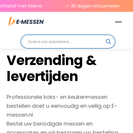
Skip
chteraf met Klarna
✓ 30 dagen retourneren
to
Men
content
Verzending &
levertijden
Professionele koks- en keukenmessen
bestellen doet u eenvoudig en veilig op E-
messen.nl.
Bestel uw benodigde messen en
accessoires en wij bezorgen uw bestelling