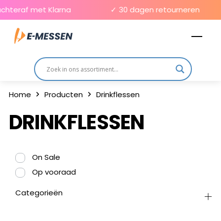
Skip
chteraf met Klarna
✓ 30 dagen retourneren
to
Men
content
Home
Producten
Drinkflessen
DRINKFLESSEN
On Sale
Op vooraad
Categorieën