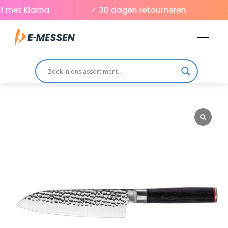
Skip
 met Klarna
✓ 30 dagen retourneren
✓
to
Men
content