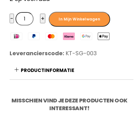
KOTAI
−
+
In Mijn Winkelwagen
Pakka
Santoku
18
cm
Leverancierscode:
KT-SG-003
aantal
PRODUCTINFORMATIE
MISSCHIEN VIND JE DEZE PRODUCTEN OOK
INTERESSANT!