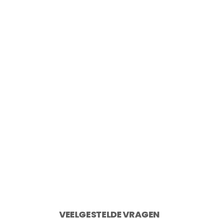
Point-Virgule Snijplank uit gerecycled
teakhout 40×30 cm
€
49,95
2 op voorraad
Toevoegen aan winkelwagen
VEELGESTELDE VRAGEN