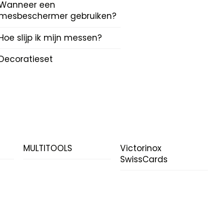
Wanneer een
mesbeschermer gebruiken?
Hoe slijp ik mijn messen?
Decoratieset
N
MULTITOOLS
Victorinox
SwissCards