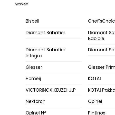
Merken
Bisbell
Chef’sChoi
Diamant Sabatier
Diamant Sa
Babiole
Diamant Sabatier
Diamant Sab
Integra
Giesser
Giesser Prim
Homeij
KOTAI
VICTORINOX KEUZEHULP
KOTAI Pakk
Nextorch
Opinel
Opinel N°
Pintinox