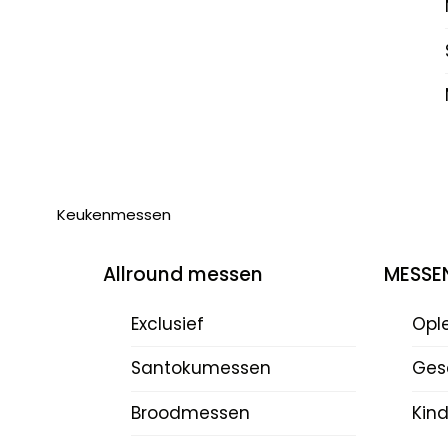
Keukenmessen
Allround messen
MESSE
Exclusief
Opl
Santokumessen
Ges
Broodmessen
Kin