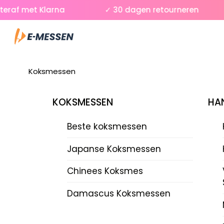
Skip
af met Klarna
✓ 30 dagen retourneren
to
Menu
content
Koksmessen
KOKSMESSEN
HAN
Beste koksmessen
Japanse Koksmessen
Chinees Koksmes
Damascus Koksmessen