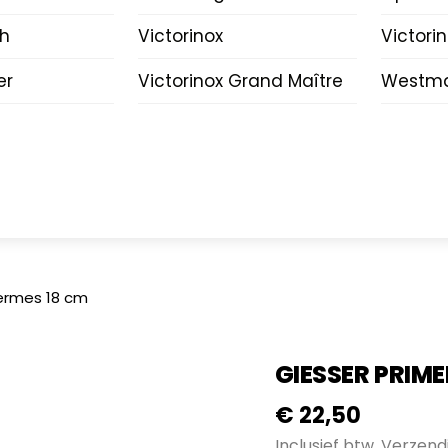
ch
Victorinox
Victori
er
Victorinox Grand Maître
Westma
eermes 18 cm
GIESSER PRIME
€
22,50
Inclusief btw.
Verzend