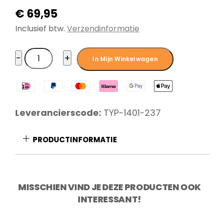
€
69,95
Inclusief btw.
Verzendinformatie
Typhoon
−
+
In Mijn Winkelwagen
Messenblok
6-
delig
Living
Leverancierscode:
TYP-1401-237
Grijs
aantal
PRODUCTINFORMATIE
MISSCHIEN VIND JE DEZE PRODUCTEN OOK
INTERESSANT!