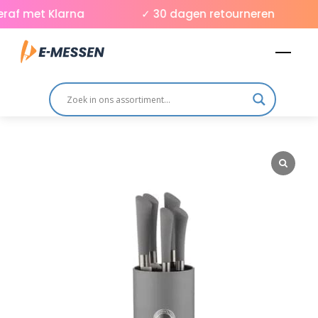
Skip
af met Klarna
✓ 30 dagen retourneren
to
Men
content