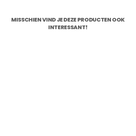
MISSCHIEN VIND JE DEZE PRODUCTEN OOK
INTERESSANT!
KOTAI Pakka Damascus Broodmes 20