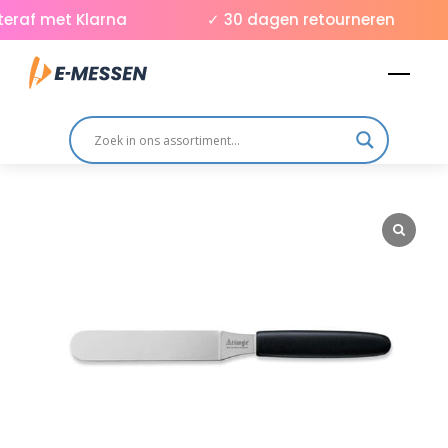
Skip
raf met Klarna
✓ 30 dagen retourneren
to
Men
content