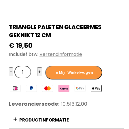
TRIANGLE PALET EN GLACEERMES
GEKNIKT 12 CM
€
19,50
Inclusief btw.
Verzendinformatie
Triangle
−
+
In Mijn Winkelwagen
Palet
en
glaceermes
geknikt
Leverancierscode:
10.513.12.00
12
cm
PRODUCTINFORMATIE
aantal