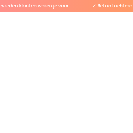
eden klanten waren je voor
✓ Betaal achteraf m