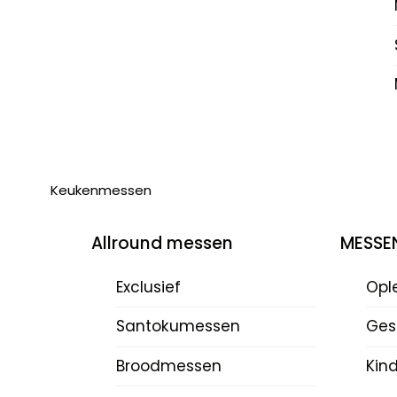
Keukenmessen
Allround messen
MESSE
Exclusief
Opl
Santokumessen
Ges
Broodmessen
Kin