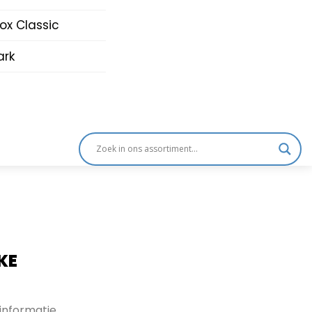
nox Classic
rk
KE
informatie