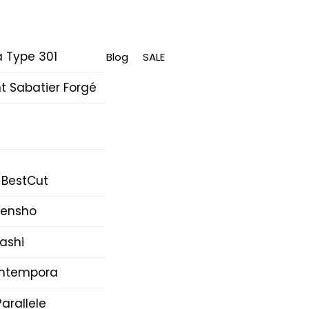
 Type 301
Blog
SALE
 Sabatier Forgé
 BestCut
Densho
ashi
Intempora
arallele