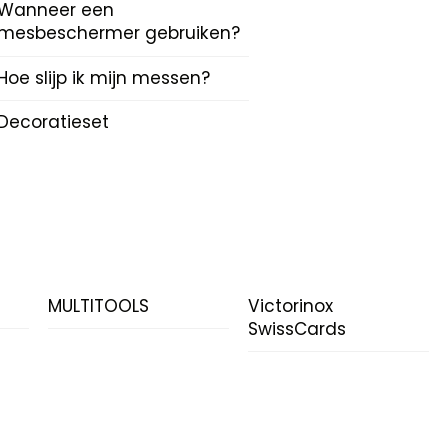
Wanneer een
mesbeschermer gebruiken?
Hoe slijp ik mijn messen?
Decoratieset
N
MULTITOOLS
Victorinox
SwissCards