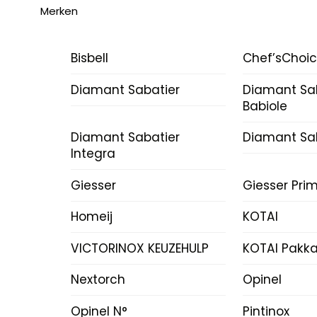
Merken
Bisbell
Chef’sChoi
Diamant Sabatier
Diamant Sa
Babiole
Diamant Sabatier
Diamant Sab
Integra
Giesser
Giesser Prim
Homeij
KOTAI
VICTORINOX KEUZEHULP
KOTAI Pakk
Nextorch
Opinel
Opinel N°
Pintinox