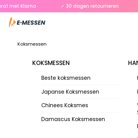
Skip
f met Klarna
✓ 30 dagen retourneren
✓
to
Menu
content
Koksmessen
KOKSMESSEN
HAN
Beste koksmessen
Japanse Koksmessen
Chinees Koksmes
Damascus Koksmessen