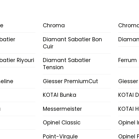
ce
Chroma
Chroma
batier
Diamant Sabatier Bon
Diamant
Cuir
atier Riyouri
Diamant Sabatier
Ferrum
Tension
eline
Giesser PremiumCut
Giesser
KOTAI Bunka
KOTAI 
a
Messermeister
KOTAI H
Opinel Classic
Opinel 
Point-Virgule
Opinel P