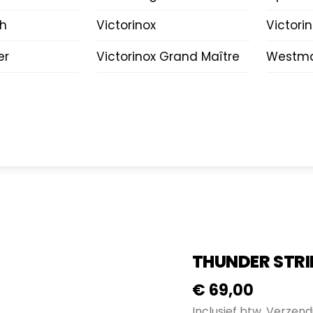
ch
Victorinox
Victori
er
Victorinox Grand Maître
Westma
THUNDER STRI
€
69,00
Inclusief btw.
Verzend