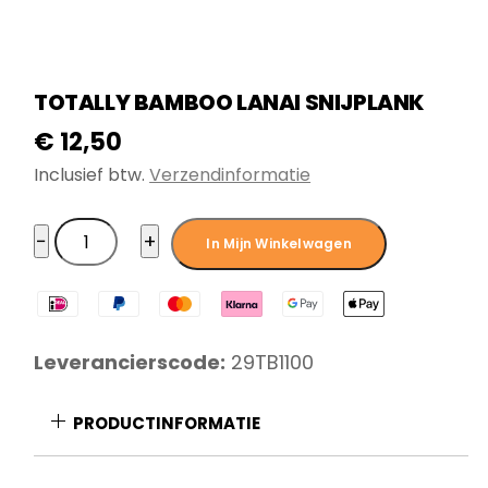
TOTALLY BAMBOO LANAI SNIJPLANK
€
12,50
Inclusief btw.
Verzendinformatie
Totally
−
+
In Mijn Winkelwagen
Bamboo
Lanai
snijplank
aantal
Leverancierscode:
29TB1100
PRODUCTINFORMATIE