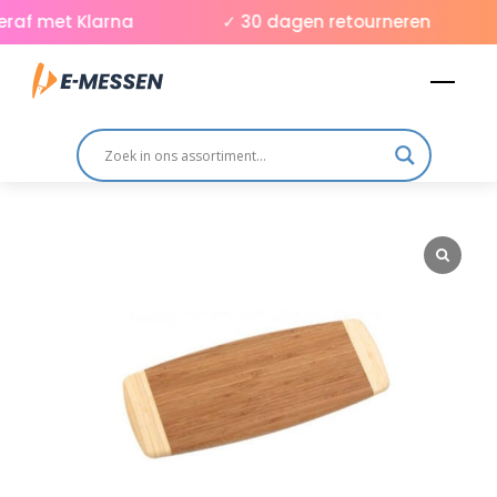
Skip
raf met Klarna
✓ 30 dagen retourneren
to
Men
content