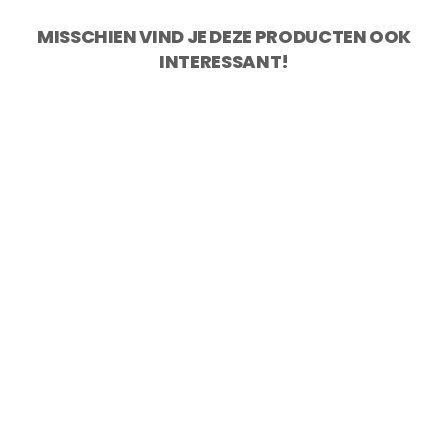
MISSCHIEN VIND JE DEZE PRODUCTEN OOK
INTERESSANT!
KOTAI Pakka Damascus Broodmes 20
cm