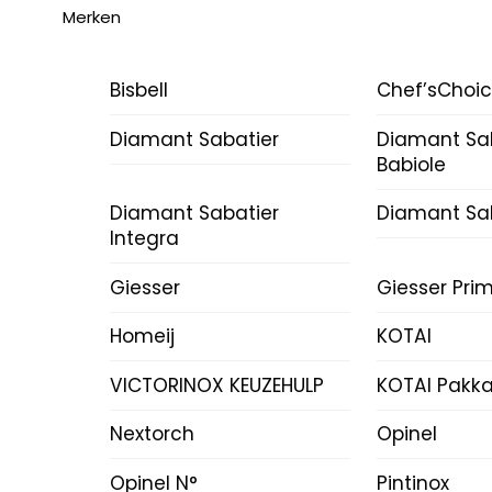
Merken
Bisbell
Chef’sChoi
Diamant Sabatier
Diamant Sa
Babiole
Diamant Sabatier
Diamant Sab
Integra
Giesser
Giesser Prim
Homeij
KOTAI
VICTORINOX KEUZEHULP
KOTAI Pakk
Nextorch
Opinel
Opinel N°
Pintinox