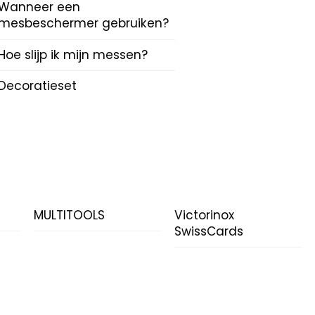
Wanneer een
mesbeschermer gebruiken?
Hoe slijp ik mijn messen?
Decoratieset
N
MULTITOOLS
Victorinox
SwissCards