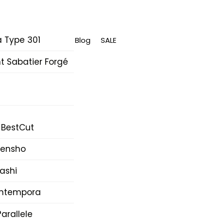
 Type 301
Blog
SALE
 Sabatier Forgé
 BestCut
Densho
ashi
Intempora
arallele