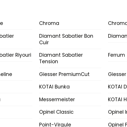
ce
Chroma
Chroma
batier
Diamant Sabatier Bon
Diamant
Cuir
atier Riyouri
Diamant Sabatier
Ferrum
Tension
eline
Giesser PremiumCut
Giesser
KOTAI Bunka
KOTAI 
a
Messermeister
KOTAI H
Opinel Classic
Opinel 
Point-Virgule
Opinel P