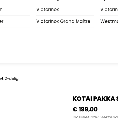
ch
Victorinox
Victori
er
Victorinox Grand Maître
Westma
et 2-delig
KOTAI PAKKA 
€
199,00
Inclusief btw.
Verzend