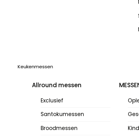
Keukenmessen
Allround messen
MESSE
Exclusief
Opl
Santokumessen
Ges
Broodmessen
Kin