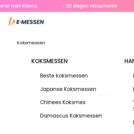
Skip
f met Klarna
✓ 30 dagen retourneren
to
Menu
content
Koksmessen
KOKSMESSEN
HAN
Beste koksmessen
Japanse Koksmessen
Chinees Koksmes
Damascus Koksmessen