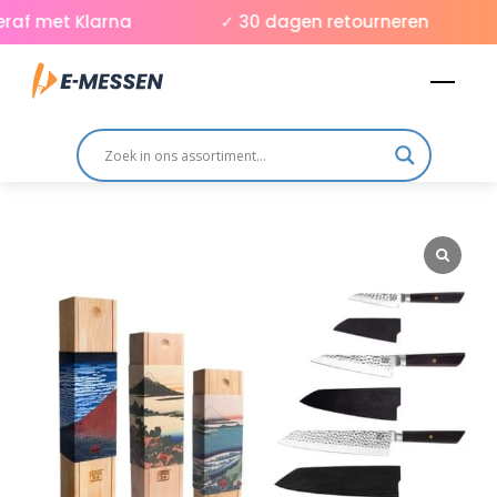
Skip
af met Klarna
✓ 30 dagen retourneren
to
Men
content