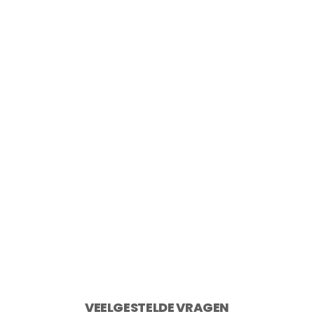
Point-Virgule Snijplank uit gerecycled
teakhout 40×30 cm
€
49,95
2 op voorraad
Toevoegen aan winkelwagen
VEELGESTELDE VRAGEN