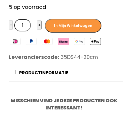
5 op voorraad
Diamant
−
+
In Mijn Winkelwagen
Sabatier
Riyouri
vleesmes
20
Leverancierscode:
35DS44-20cm
cm
aantal
PRODUCTINFORMATIE
MISSCHIEN VIND JE DEZE PRODUCTEN OOK
INTERESSANT!