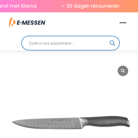
Skip
af met Klarna
✓ 30 dagen retourneren
to
Men
content