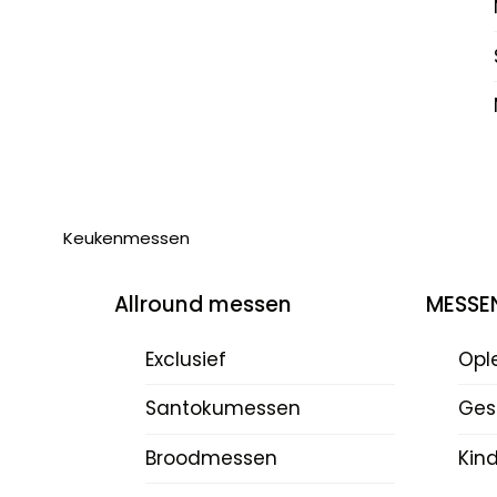
Keukenmessen
Allround messen
MESSE
Exclusief
Opl
Santokumessen
Ges
Broodmessen
Kin