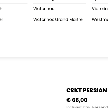
ch
Victorinox
Victori
er
Victorinox Grand Maître
Westma
CRKT PERSIAN
€
68,00
Inclusief btw.
Verzend