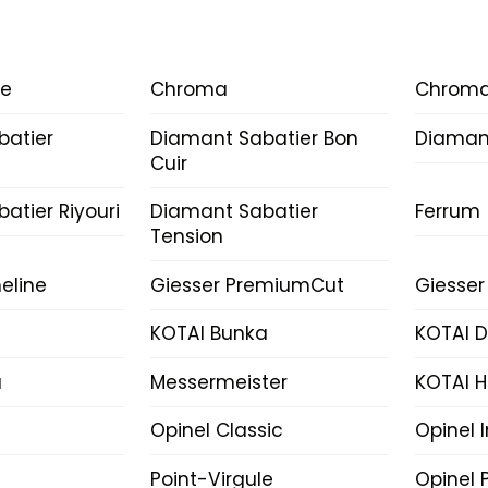
ce
Chroma
Chroma
batier
Diamant Sabatier Bon
Diamant
Cuir
atier Riyouri
Diamant Sabatier
Ferrum
Tension
eline
Giesser PremiumCut
Giesser
KOTAI Bunka
KOTAI 
a
Messermeister
KOTAI H
Opinel Classic
Opinel 
Point-Virgule
Opinel P