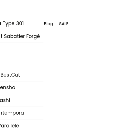
 Type 301
Blog
SALE
 Sabatier Forgé
 BestCut
Densho
ashi
Intempora
arallele