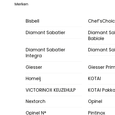
Merken
Bisbell
Chef’sChoi
Diamant Sabatier
Diamant Sa
Babiole
Diamant Sabatier
Diamant Sab
Integra
Giesser
Giesser Prim
Homeij
KOTAI
VICTORINOX KEUZEHULP
KOTAI Pakk
Nextorch
Opinel
Opinel N°
Pintinox