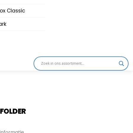
nox Classic
rk
 FOLDER
informatie