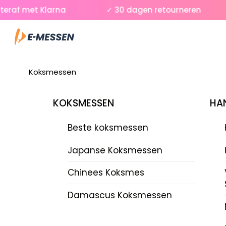
Skip
af met Klarna
✓ 30 dagen retourneren
to
Menu
content
Koksmessen
KOKSMESSEN
HAN
Beste koksmessen
Japanse Koksmessen
Chinees Koksmes
Damascus Koksmessen