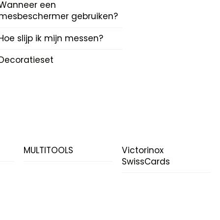
Wanneer een
mesbeschermer gebruiken?
Hoe slijp ik mijn messen?
Decoratieset
N
MULTITOOLS
Victorinox
SwissCards