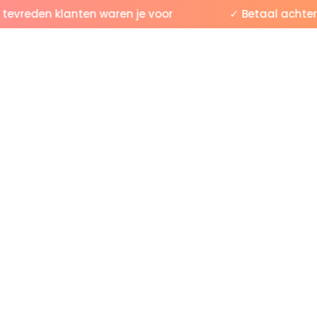
vreden klanten waren je voor
✓ Betaal achteraf