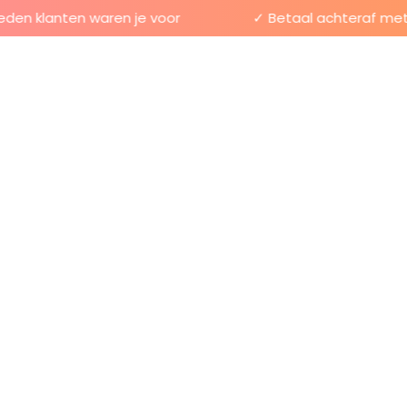
n klanten waren je voor
✓ Betaal achteraf met Kl