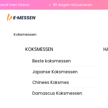
Skip
af met Klarna
✓ 30 dagen retourneren
✓
to
Menu
content
Koksmessen
KOKSMESSEN
H
Beste koksmessen
Japanse Koksmessen
Chinees Koksmes
Damascus Koksmessen