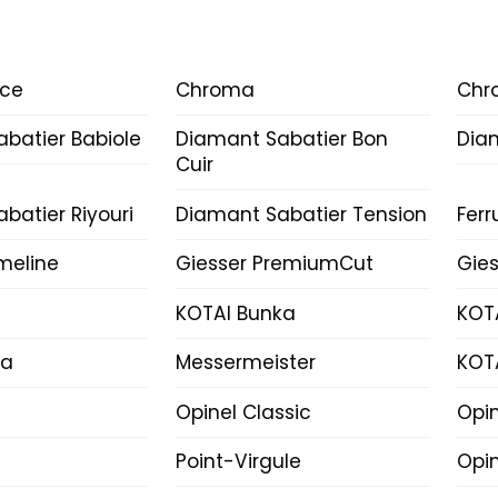
ice
Chroma
Chr
batier Babiole
Diamant Sabatier Bon
Dia
Cuir
batier Riyouri
Diamant Sabatier Tension
Fer
imeline
Giesser PremiumCut
Gies
KOTAI Bunka
KOT
ka
Messermeister
KOT
Opinel Classic
Opi
Point-Virgule
Opin