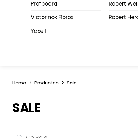
Profboard
Robert We
Victorinox Fibrox
Robert Her
Yaxell
Home
Producten
Sale
SALE
On Sale