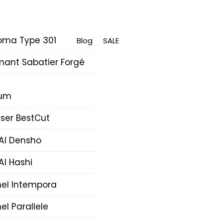
oma Type 301
Blog
SALE
mant Sabatier Forgé
rum
ser BestCut
AI Densho
AI Hashi
nel Intempora
el Parallele