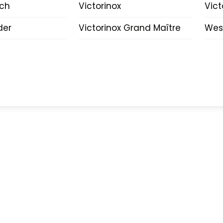
lch
Victorinox
Vict
der
Victorinox Grand Maître
Wes