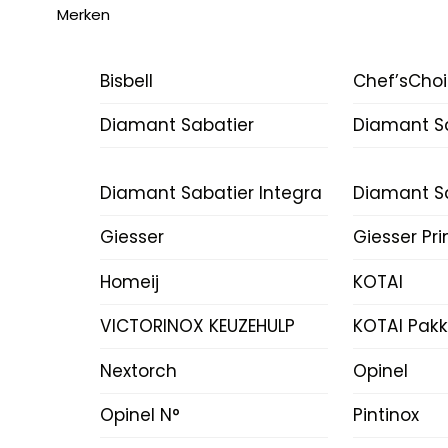
Merken
Bisbell
Chef’sCho
Diamant Sabatier
Diamant Sa
Diamant Sabatier Integra
Diamant Sa
Giesser
Giesser Pr
Homeij
KOTAI
VICTORINOX KEUZEHULP
KOTAI Pak
Nextorch
Opinel
Opinel N°
Pintinox