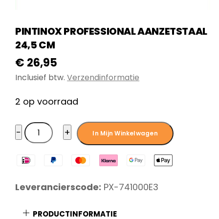
PINTINOX PROFESSIONAL AANZETSTAAL
24,5 CM
€
26,95
Inclusief btw.
Verzendinformatie
2 op voorraad
Pintinox
−
+
In Mijn Winkelwagen
Professional
Aanzetstaal
24,5
cm
Leverancierscode:
PX-741000E3
aantal
PRODUCTINFORMATIE