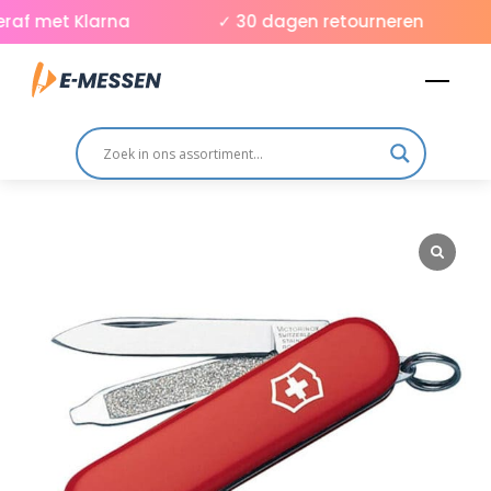
Skip
af met Klarna
✓ 30 dagen retourneren
to
Men
content