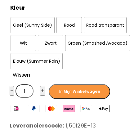
Kleur
Geel (Sunny Side)
Rood
Rood transparant
Wit
Zwart
Groen (Smashed Avocado)
Blauw (Summer Rain)
Wissen
Victorinox
−
+
In Mijn Winkelwagen
Classic
SD
Zakmes
7
Leverancierscode:
1,50129E+13
functies