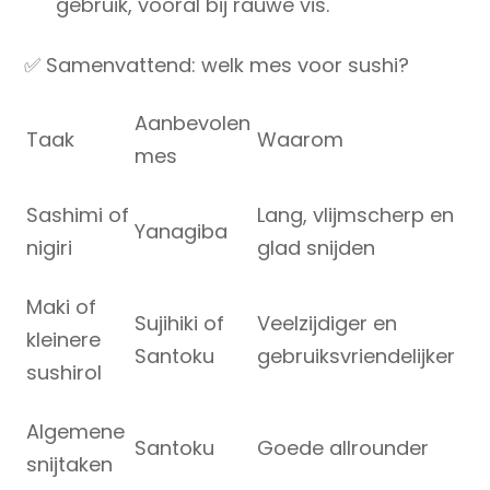
gebruik
, vooral bij rauwe vis.
✅ Samenvattend: welk mes voor sushi?
Aanbevolen
Taak
Waarom
mes
Sashimi of
Lang, vlijmscherp en
Yanagiba
nigiri
glad snijden
Maki of
Sujihiki
of
Veelzijdiger en
kleinere
Santoku
gebruiksvriendelijker
sushirol
Algemene
Santoku
Goede allrounder
snijtaken