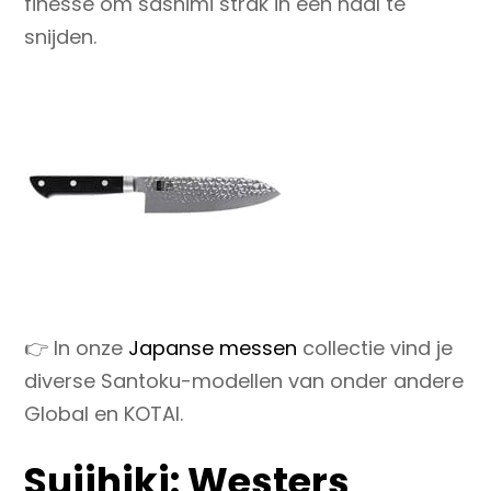
finesse
om sashimi strak in één haal te
snijden.
👉 In onze
Japanse messen
collectie vind je
diverse Santoku-modellen van onder andere
Global en KOTAI.
Sujihiki: Westers