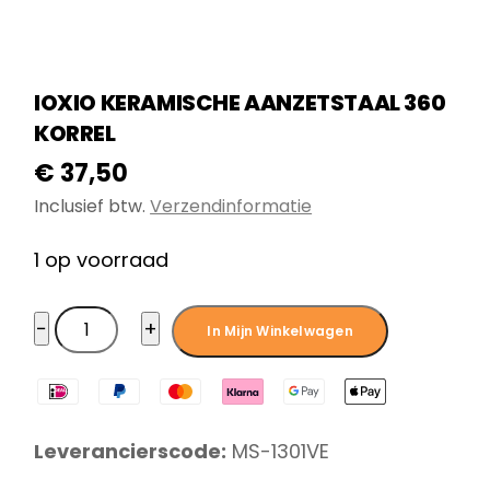
IOXIO KERAMISCHE AANZETSTAAL 360
KORREL
€
37,50
Inclusief btw.
Verzendinformatie
1 op voorraad
Ioxio
−
+
In Mijn Winkelwagen
Keramische
aanzetstaal
360
korrel
Leverancierscode:
MS-1301VE
aantal