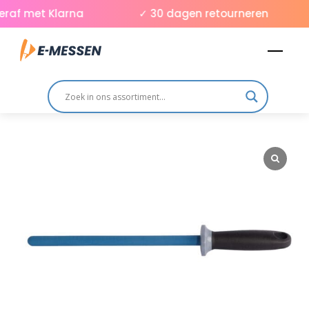
Skip
raf met Klarna
✓ 30 dagen retourneren
to
Men
content