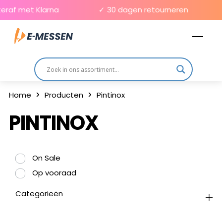
Skip
eraf met Klarna
✓ 30 dagen retourneren
to
Men
content
Home
Producten
Pintinox
PINTINOX
On Sale
Op vooraad
Categorieën