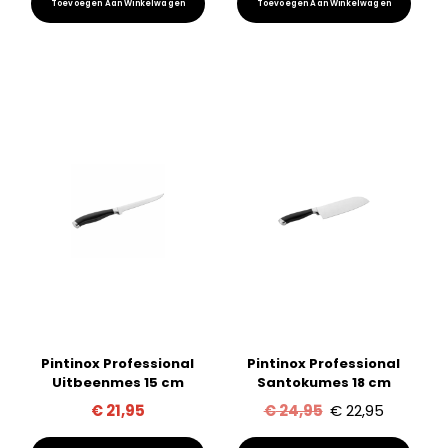
Toevoegen Aan Winkelwagen
Toevoegen Aan Winkelwagen
Pintinox Professional
Pintinox Professional
Uitbeenmes 15 cm
Santokumes 18 cm
Oorspronkelij
Huidige
€
21,95
€
24,95
€
22,95
prijs
prijs