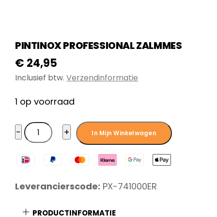
PINTINOX PROFESSIONAL ZALMMES
€
24,95
Inclusief btw.
Verzendinformatie
1 op voorraad
Pintinox
−
+
In Mijn Winkelwagen
Professional
Zalmmes
aantal
Leverancierscode:
PX-741000ER
PRODUCTINFORMATIE