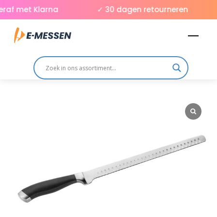
Skip
raf met Klarna
✓ 30 dagen retourneren
to
Men
content