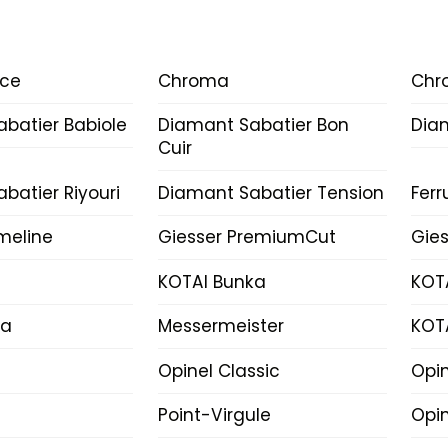
ice
Chroma
Chr
batier Babiole
Diamant Sabatier Bon
Dia
Cuir
batier Riyouri
Diamant Sabatier Tension
Fer
imeline
Giesser PremiumCut
Gies
KOTAI Bunka
KOT
ka
Messermeister
KOT
Opinel Classic
Opi
Point-Virgule
Opin