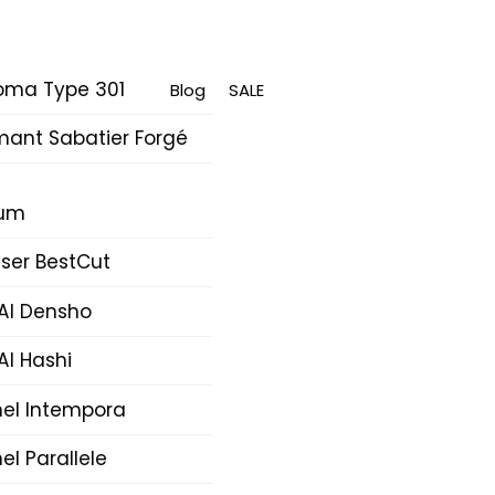
oma Type 301
Blog
SALE
mant Sabatier Forgé
rum
ser BestCut
AI Densho
AI Hashi
nel Intempora
el Parallele