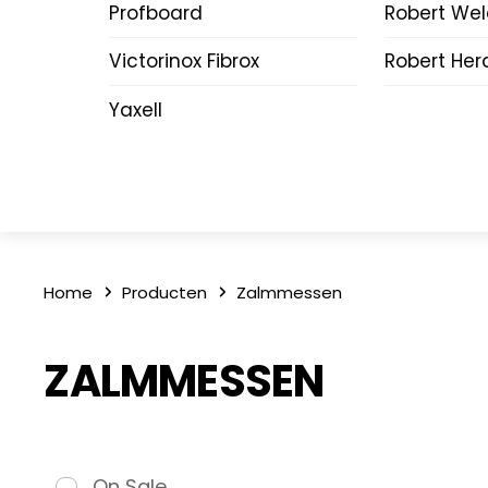
Profboard
Robert We
Victorinox Fibrox
Robert Her
Yaxell
Home
Producten
Zalmmessen
ZALMMESSEN
On Sale