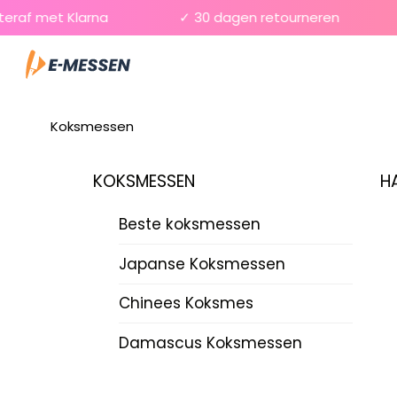
Skip
af met Klarna
✓ 30 dagen retourneren
to
Menu
content
Koksmessen
KOKSMESSEN
H
Beste koksmessen
Japanse Koksmessen
Chinees Koksmes
Damascus Koksmessen