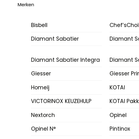
Merken
Bisbell
Chef’sCho
Diamant Sabatier
Diamant Sa
Diamant Sabatier Integra
Diamant Sa
Giesser
Giesser Pr
Homeij
KOTAI
VICTORINOX KEUZEHULP
KOTAI Pak
Nextorch
Opinel
Opinel N°
Pintinox