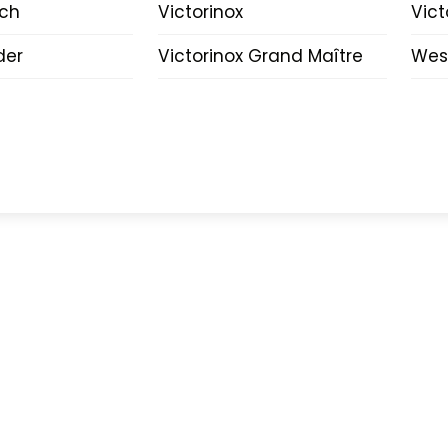
lch
Victorinox
Vict
der
Victorinox Grand Maître
Wes