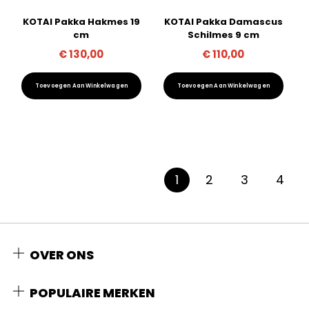
KOTAI Pakka Hakmes 19
KOTAI Pakka Damascus
cm
Schilmes 9 cm
€
130,00
€
110,00
Toevoegen Aan Winkelwagen
Toevoegen Aan Winkelwagen
1
2
3
4
OVER ONS
POPULAIRE MERKEN