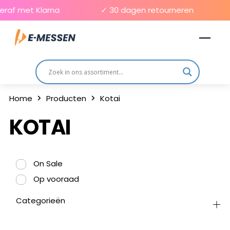
Skip
raf met Klarna
✓ 30 dagen retourneren
to
Men
content
Home
Producten
Kotai
KOTAI
On Sale
Op vooraad
Categorieën