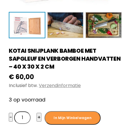
KOTAI SNIJPLANK BAMBOE MET
SAPGLEUF EN VERBORGEN HANDVATTEN
– 40 X 30 X 2 CM
€
60,00
Inclusief btw.
Verzendinformatie
3 op voorraad
KOTAI
−
+
In Mijn Winkelwagen
Snijplank