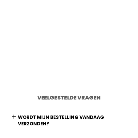
€
49,95
2 op voorraad
Toevoegen aan winkelwagen
VEELGESTELDE VRAGEN
WORDT MIJN BESTELLING VANDAAG
VERZONDEN?