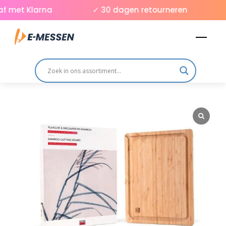
Skip
 met Klarna
✓ 30 dagen retourneren
✓
to
Men
content