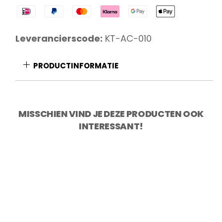
Bamboe
met
Sapgleuf
Leverancierscode:
KT-AC-010
en
Verborgen
PRODUCTINFORMATIE
Handvatten
-
40
MISSCHIEN VIND JE DEZE PRODUCTEN OOK
x
INTERESSANT!
30
x
2
cm
aantal