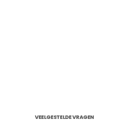
Point-Virgule Snijplank uit gerecycled
teakhout 40×30 cm
€
49,95
2 op voorraad
Toevoegen aan winkelwagen
VEELGESTELDE VRAGEN