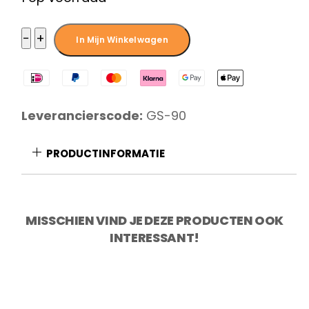
€ 102,50.
€ 75,95.
Global
−
+
In Mijn Winkelwagen
GS90
Santokumes
13
Leverancierscode:
GS-90
cm
aantal
PRODUCTINFORMATIE
MISSCHIEN VIND JE DEZE PRODUCTEN OOK
INTERESSANT!