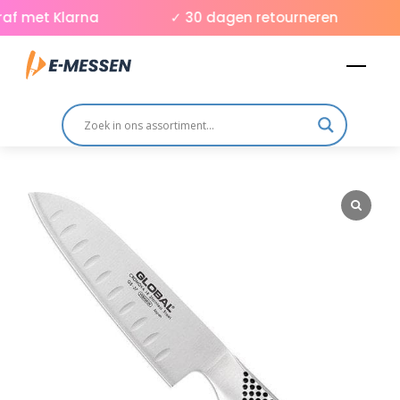
Skip
f met Klarna
✓ 30 dagen retourneren
to
Men
content