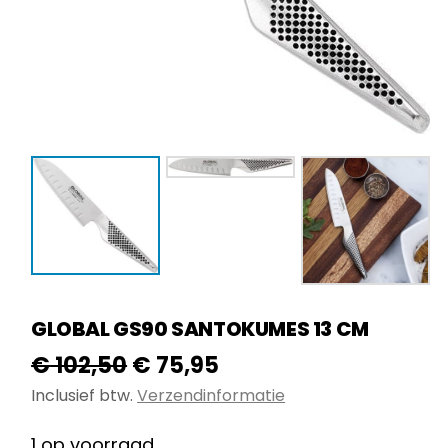
GLOBAL GS90 SANTOKUMES 13 CM
Oorspronkelijke
Huidige
€
102,50
€
75,95
prijs
prijs
Inclusief btw.
Verzendinformatie
was:
is:
1 op voorraad