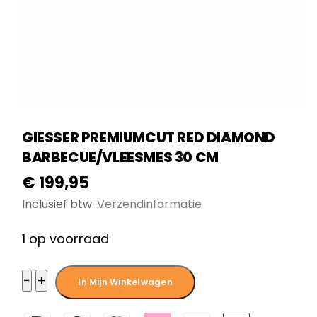
GIESSER PREMIUMCUT RED DIAMOND
BARBECUE/VLEESMES 30 CM
€
199,95
Inclusief btw.
Verzendinformatie
1 op voorraad
Giesser
−
+
In Mijn Winkelwagen
PremiumCut