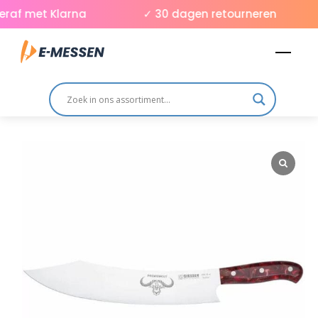
Skip
raf met Klarna
✓ 30 dagen retourneren
to
Men
content