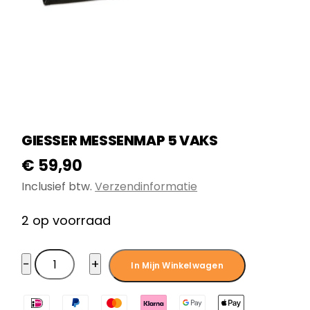
GIESSER MESSENMAP 5 VAKS
€
59,90
Inclusief btw.
Verzendinformatie
2 op voorraad
Giesser
−
+
In Mijn Winkelwagen
Messenmap
5