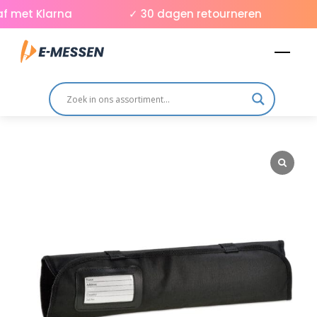
Skip
 met Klarna
✓ 30 dagen retourneren
✓
to
Men
content