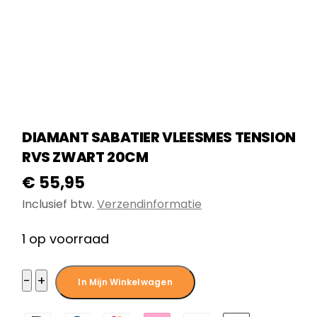
DIAMANT SABATIER VLEESMES TENSION
RVS ZWART 20CM
€
55,95
Inclusief btw.
Verzendinformatie
1 op voorraad
Diamant
−
+
In Mijn Winkelwagen
Sabatier