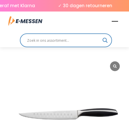
Skip
raf met Klarna
✓ 30 dagen retourneren
to
Men
content