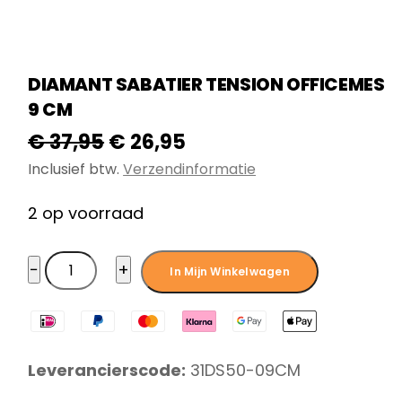
DIAMANT SABATIER TENSION OFFICEMES
9 CM
Oorspronkelijke
Huidige
€
37,95
€
26,95
prijs
prijs
Inclusief btw.
Verzendinformatie
was:
is:
2 op voorraad
€ 37,95.
€ 26,95.
Diamant
−
+
In Mijn Winkelwagen
Sabatier
Tension
officemes
9
Leverancierscode:
31DS50-09CM
cm