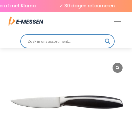
Skip
raf met Klarna
✓ 30 dagen retourneren
to
Men
content