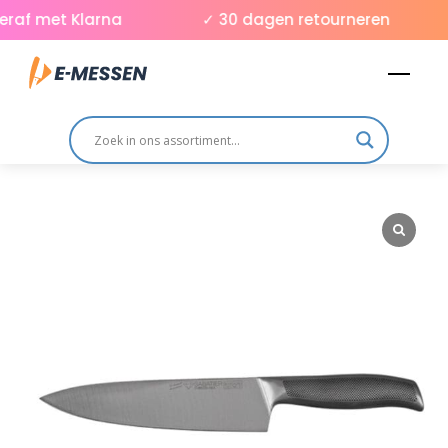
Skip
raf met Klarna
✓ 30 dagen retourneren
to
Men
content