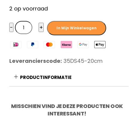
2 op voorraad
Diamant
−
+
In Mijn Winkelwagen
Sabatier
Riyouri
koksmes
20
Leverancierscode:
35DS45-20cm
cm
aantal
PRODUCTINFORMATIE
MISSCHIEN VIND JE DEZE PRODUCTEN OOK
INTERESSANT!