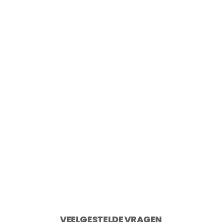
Point-Virgule Snijplank uit gerecycled
teakhout 40×30 cm
€
49,95
2 op voorraad
Toevoegen aan winkelwagen
VEELGESTELDE VRAGEN