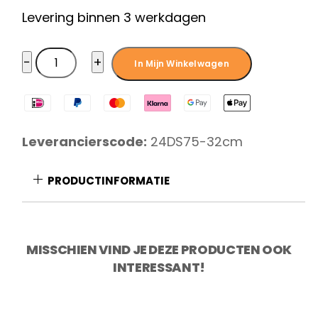
Levering binnen 3 werkdagen
Diamant
−
+
In Mijn Winkelwagen
Sabatier
Rasp
medium
zwart
Leverancierscode:
24DS75-32cm
RVS
aantal
PRODUCTINFORMATIE
MISSCHIEN VIND JE DEZE PRODUCTEN OOK
INTERESSANT!