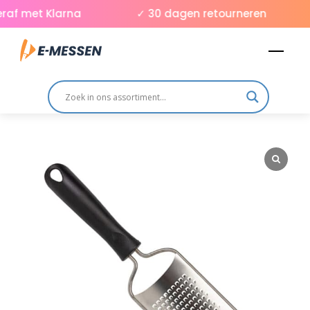
Skip
af met Klarna
✓ 30 dagen retourneren
to
Men
content