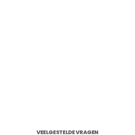
Point-Virgule Snijplank uit gerecycled
teakhout 40×30 cm
€
49,95
2 op voorraad
Toevoegen aan winkelwagen
VEELGESTELDE VRAGEN