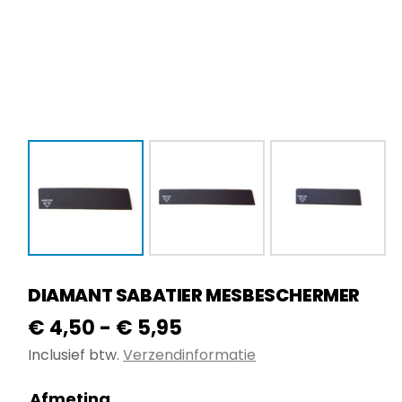
DIAMANT SABATIER MESBESCHERMER
Prijsklasse:
€
4,50
-
€
5,95
€ 4,50
Inclusief btw.
Verzendinformatie
tot
Afmeting