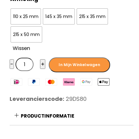
€ 5,95
110 x 25 mm
145 x 35 mm
215 x 35 mm
215 x 50 mm
Wissen
Diamant
−
+
In Mijn Winkelwagen
Sabatier
mesbeschermer
aantal
Leverancierscode:
29DS80
PRODUCTINFORMATIE