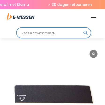
Skip
raf met Klarna
✓ 30 dagen retourneren
to
Men
content