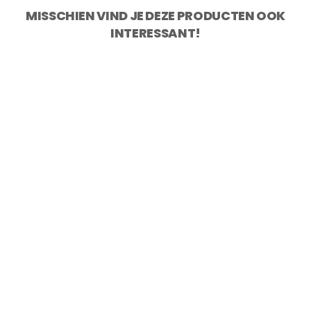
MISSCHIEN VIND JE DEZE PRODUCTEN OOK
INTERESSANT!
KOTAI Pakka Damascus Broodmes 20
cm