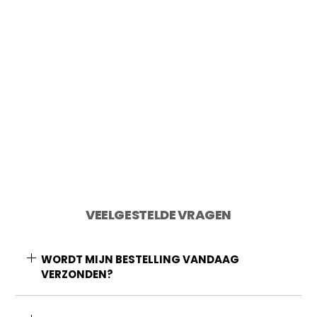
2 op voorraad
Toevoegen aan winkelwagen
VEELGESTELDE VRAGEN
WORDT MIJN BESTELLING VANDAAG
VERZONDEN?