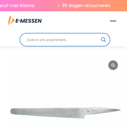
Skip
raf met Klarna
✓ 30 dagen retourneren
to
Men
content