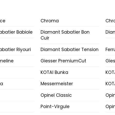
ice
Chroma
Chr
batier Babiole
Diamant Sabatier Bon
Dia
Cuir
batier Riyouri
Diamant Sabatier Tension
Fer
imeline
Giesser PremiumCut
Gies
KOTAI Bunka
KOT
ka
Messermeister
KOT
Opinel Classic
Opi
Point-Virgule
Opin