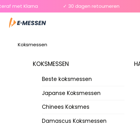
Skip
af met Klarna
✓ 30 dagen retourneren
✓
to
Menu
content
Koksmessen
KOKSMESSEN
H
Beste koksmessen
Japanse Koksmessen
Chinees Koksmes
Damascus Koksmessen