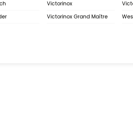
lch
Victorinox
Vict
der
Victorinox Grand Maître
Wes