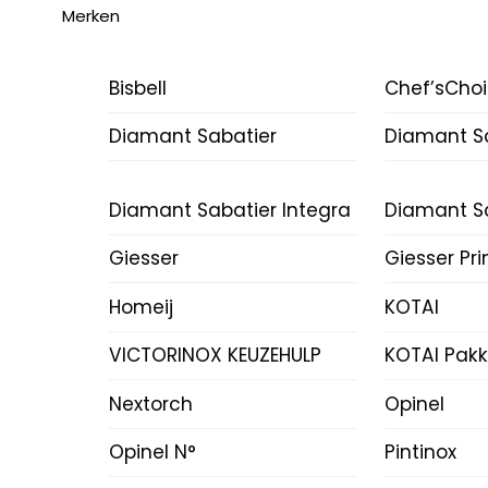
Merken
Bisbell
Chef’sCho
Diamant Sabatier
Diamant Sa
Diamant Sabatier Integra
Diamant Sa
Giesser
Giesser Pr
Homeij
KOTAI
VICTORINOX KEUZEHULP
KOTAI Pak
Nextorch
Opinel
Opinel N°
Pintinox