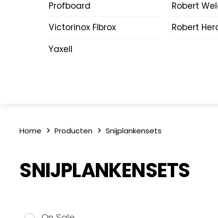
Profboard
Robert We
Victorinox Fibrox
Robert Her
Yaxell
Home
Producten
Snijplankensets
SNIJPLANKENSETS
On Sale