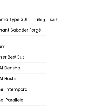
oma Type 301
Blog
SALE
mant Sabatier Forgé
rum
ser BestCut
AI Densho
AI Hashi
nel Intempora
el Parallele