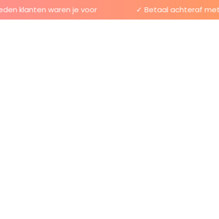
n klanten waren je voor
✓ Betaal achteraf met Kl