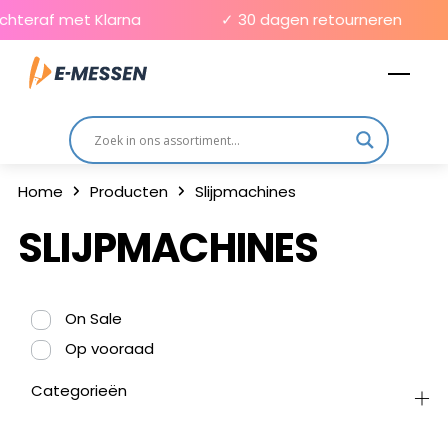
Skip
chteraf met Klarna
✓ 30 dagen retourneren
to
Men
content
Home
Producten
Slijpmachines
SLIJPMACHINES
On Sale
Op vooraad
Categorieën