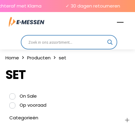
Skip
chteraf met Klarna
✓ 30 dagen retourneren
to
Men
content
Home
Producten
set
SET
On Sale
Op vooraad
Categorieën