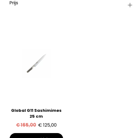
Prijs
Global G11 Sashimimes
25 cm
Oorspronkelijke
Huidige
€
165,00
€
125,00
prijs
prijs