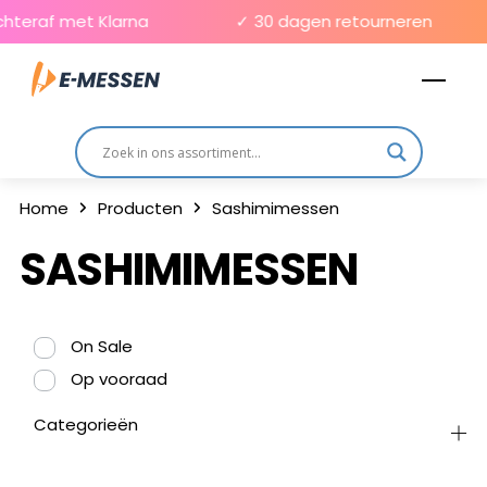
Skip
hteraf met Klarna
✓ 30 dagen retourneren
to
Men
content
Home
Producten
Sashimimessen
SASHIMIMESSEN
On Sale
Op vooraad
Categorieën