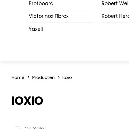
Profboard
Robert We
Victorinox Fibrox
Robert Her
Yaxell
Home
Producten
Ioxio
IOXIO
On Sale