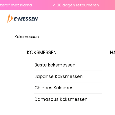
Skip
af met Klarna
✓ 30 dagen retourneren
to
Menu
content
Koksmessen
KOKSMESSEN
H
Beste koksmessen
Japanse Koksmessen
Chinees Koksmes
Damascus Koksmessen