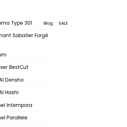
oma Type 301
Blog
SALE
mant Sabatier Forgé
rum
ser BestCut
AI Densho
AI Hashi
nel Intempora
el Parallele