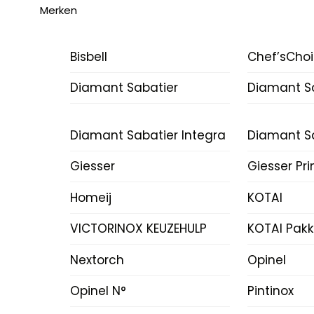
Merken
Bisbell
Chef’sCho
Diamant Sabatier
Diamant Sa
Diamant Sabatier Integra
Diamant Sa
Giesser
Giesser Pr
Homeij
KOTAI
VICTORINOX KEUZEHULP
KOTAI Pak
Nextorch
Opinel
Opinel N°
Pintinox