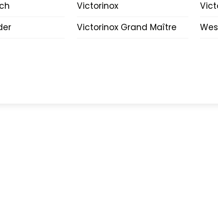
lch
Victorinox
Vict
der
Victorinox Grand Maître
Wes