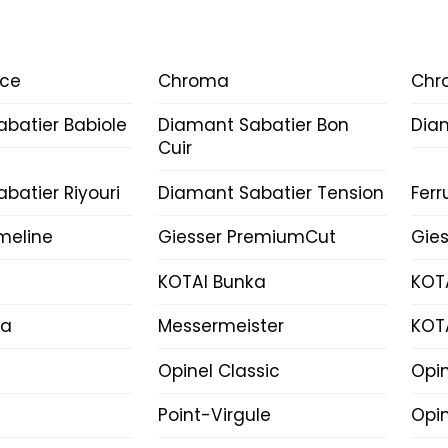
ice
Chroma
Chr
batier Babiole
Diamant Sabatier Bon
Dia
Cuir
batier Riyouri
Diamant Sabatier Tension
Fer
imeline
Giesser PremiumCut
Gies
KOTAI Bunka
KOT
ka
Messermeister
KOT
Opinel Classic
Opi
Point-Virgule
Opin